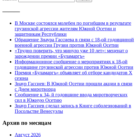
———
В Москве состоялся молебен по погибшим в результате
грузинской агрессии жителям Южной Осетии и
защитникам Республики
Обращение Знаура Гассиева в связи с 18-ой годовщиной
военной агрессии Грузии против Южной Осетии
«Трудно поверить, что минуло уже 10 лет»: меценат о
зарождении премии «Буламаргъ»
Информационное сообщение о мероприятиях к 18-ой
годовщине грузинской агрессии против Южной Осетии
Премия «Буламаргъ» объявляет об отборе кандидатов Х
сезона
Знаур Гассиев: В Южной Осетии прошли акции в связи
с Днем миротворца
Сообщение к 34- й годовщине ввода миротворческих
сил в Южную Осетию
Знаур Гассиев сделал запись в Книге соболезнований в
Посольстве Венесуэлы
Архив по месяцам
Август 2026