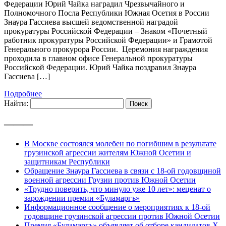
Федерации Юрий Чайка наградил Чрезвычайного и
Полномочного Посла Республики Южная Осетия в России
Знаура Гассиева высшей ведомственной наградой
прокуратуры Российской Федерации – Знаком «Почетный
работник прокуратуры Российской Федерации» и Грамотой
Генерального прокурора России. Церемония награждения
проходила в главном офисе Генеральной прокуратуры
Российской Федерации. Юрий Чайка поздравил Знаура
Гассиева […]
Подробнее
Найти:
———
В Москве состоялся молебен по погибшим в результате
грузинской агрессии жителям Южной Осетии и
защитникам Республики
Обращение Знаура Гассиева в связи с 18-ой годовщиной
военной агрессии Грузии против Южной Осетии
«Трудно поверить, что минуло уже 10 лет»: меценат о
зарождении премии «Буламаргъ»
Информационное сообщение о мероприятиях к 18-ой
годовщине грузинской агрессии против Южной Осетии
Премия «Буламаргъ» объявляет об отборе кандидатов Х