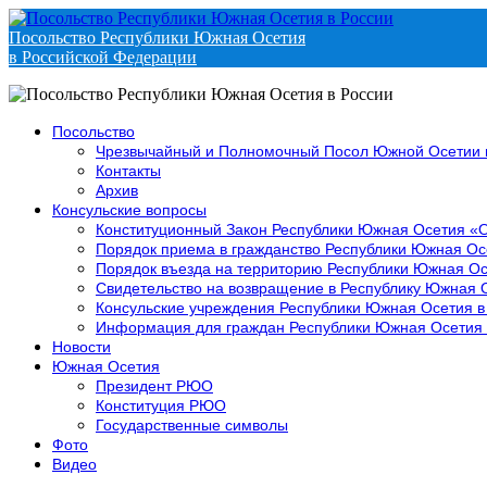
Посольство Республики Южная Осетия
в Российской Федерации
Посольство
Чрезвычайный и Полномочный Посол Южной Осетии 
Контакты
Архив
Консульские вопросы
Конституционный Закон Республики Южная Осетия «
Порядок приема в гражданство Республики Южная Ос
Порядок въезда на территорию Республики Южная Ос
Свидетельство на возвращение в Республику Южная 
Консульские учреждения Республики Южная Осетия в
Информация для граждан Республики Южная Осетия
Новости
Южная Осетия
Президент РЮО
Конституция РЮО
Государственные символы
Фото
Видео