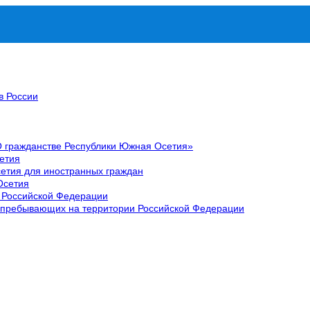
в России
О гражданстве Республики Южная Осетия»
етия
етия для иностранных граждан
Осетия
 Российской Федерации
 пребывающих на территории Российской Федерации