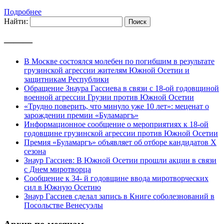
Подробнее
Найти:
———
В Москве состоялся молебен по погибшим в результате
грузинской агрессии жителям Южной Осетии и
защитникам Республики
Обращение Знаура Гассиева в связи с 18-ой годовщиной
военной агрессии Грузии против Южной Осетии
«Трудно поверить, что минуло уже 10 лет»: меценат о
зарождении премии «Буламаргъ»
Информационное сообщение о мероприятиях к 18-ой
годовщине грузинской агрессии против Южной Осетии
Премия «Буламаргъ» объявляет об отборе кандидатов Х
сезона
Знаур Гассиев: В Южной Осетии прошли акции в связи
с Днем миротворца
Сообщение к 34- й годовщине ввода миротворческих
сил в Южную Осетию
Знаур Гассиев сделал запись в Книге соболезнований в
Посольстве Венесуэлы