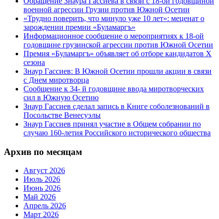
Обращение Знаура Гассиева в связи с 18-ой годовщиной
военной агрессии Грузии против Южной Осетии
«Трудно поверить, что минуло уже 10 лет»: меценат о
зарождении премии «Буламаргъ»
Информационное сообщение о мероприятиях к 18-ой
годовщине грузинской агрессии против Южной Осетии
Премия «Буламаргъ» объявляет об отборе кандидатов Х
сезона
Знаур Гассиев: В Южной Осетии прошли акции в связи
с Днем миротворца
Сообщение к 34- й годовщине ввода миротворческих
сил в Южную Осетию
Знаур Гассиев сделал запись в Книге соболезнований в
Посольстве Венесуэлы
Знаур Гассиев принял участие в Общем собрании по
случаю 160-летия Российского исторического общества
Архив по месяцам
Август 2026
Июль 2026
Июнь 2026
Май 2026
Апрель 2026
Март 2026