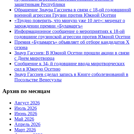
защитникам Республики
Обращение Знаура Гассиева в связи с 18-ой годовщиной
военной агрессии Грузии против Южной Осетии
«Трудно поверить, что минуло уже 10 лет»: меценат о
зарождении премии «Буламаргъ»
Информационное сообщение о мероприятиях к 18-ой
годовщине грузинской агрессии против Южной Осетии
Премия «Буламаргъ» объявляет об отборе кандидатов Х
сезона
Знаур Гассиев: В Южной Осетии прошли акции в связи
с Днем миротворца
Сообщение к 34- й годовщине ввода миротворческих
сил в Южную Осетию
Знаур Гассиев сделал запись в Книге соболезнований в
Посольстве Венесуэлы
Архив по месяцам
Август 2026
Июль 2026
Июнь 2026
Май 2026
Апрель 2026
Март 2026