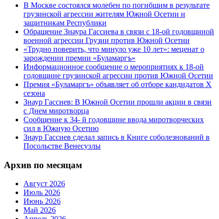
В Москве состоялся молебен по погибшим в результате
грузинской агрессии жителям Южной Осетии и
защитникам Республики
Обращение Знаура Гассиева в связи с 18-ой годовщиной
военной агрессии Грузии против Южной Осетии
«Трудно поверить, что минуло уже 10 лет»: меценат о
зарождении премии «Буламаргъ»
Информационное сообщение о мероприятиях к 18-ой
годовщине грузинской агрессии против Южной Осетии
Премия «Буламаргъ» объявляет об отборе кандидатов Х
сезона
Знаур Гассиев: В Южной Осетии прошли акции в связи
с Днем миротворца
Сообщение к 34- й годовщине ввода миротворческих
сил в Южную Осетию
Знаур Гассиев сделал запись в Книге соболезнований в
Посольстве Венесуэлы
Архив по месяцам
Август 2026
Июль 2026
Июнь 2026
Май 2026
Апрель 2026