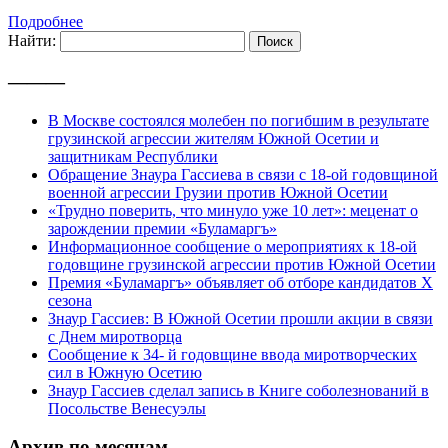
Подробнее
Найти:
———
В Москве состоялся молебен по погибшим в результате
грузинской агрессии жителям Южной Осетии и
защитникам Республики
Обращение Знаура Гассиева в связи с 18-ой годовщиной
военной агрессии Грузии против Южной Осетии
«Трудно поверить, что минуло уже 10 лет»: меценат о
зарождении премии «Буламаргъ»
Информационное сообщение о мероприятиях к 18-ой
годовщине грузинской агрессии против Южной Осетии
Премия «Буламаргъ» объявляет об отборе кандидатов Х
сезона
Знаур Гассиев: В Южной Осетии прошли акции в связи
с Днем миротворца
Сообщение к 34- й годовщине ввода миротворческих
сил в Южную Осетию
Знаур Гассиев сделал запись в Книге соболезнований в
Посольстве Венесуэлы
Архив по месяцам