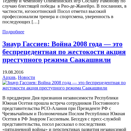
Тедееву и чемпиону Олимпийских игр Сослану Рамонову по
случаю блестящей победы в Рио-де-Жанейро. В посланиях, в
частности, югоосетинский Посол отметил высокий
профессионализм тренера и спортсмена, уверенность в
последующих […]
Подробнее
Знаур Гассиев: Война 2008 года — это
беспрецедентная по жестокости акция
преступного режима Саакашвили
19.08.2016
Архив
,
Новости
В преддверии Дня признания независимости Республики
Южная Осетия прошла встреча сотрудников Постоянного
представительства РСО-Алания при Президенте РФ с
Чрезвычайным и Полномочным Послом Республики Южная
Осетия в РФ Знауром Гассиевым. Беседуя с пресс-службой
представительства, посол рассказал о последствиях
«пятидневной войны» и перспективах развития независимой