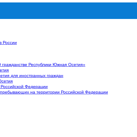
в России
О гражданстве Республики Южная Осетия»
етия
етия для иностранных граждан
Осетия
 Российской Федерации
 пребывающих на территории Российской Федерации