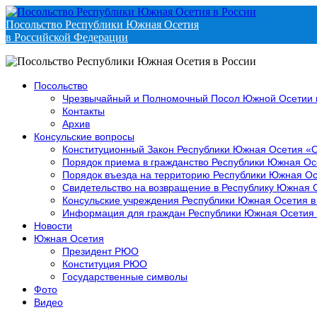
Посольство Республики Южная Осетия
в Российской Федерации
Посольство
Чрезвычайный и Полномочный Посол Южной Осетии 
Контакты
Архив
Консульские вопросы
Конституционный Закон Республики Южная Осетия «
Порядок приема в гражданство Республики Южная Ос
Порядок въезда на территорию Республики Южная Ос
Свидетельство на возвращение в Республику Южная 
Консульские учреждения Республики Южная Осетия в
Информация для граждан Республики Южная Осетия
Новости
Южная Осетия
Президент РЮО
Конституция РЮО
Государственные символы
Фото
Видео