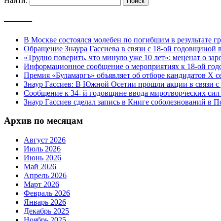
Найти:
———
В Москве состоялся молебен по погибшим в результате 
Обращение Знаура Гассиева в связи с 18-ой годовщиной
«Трудно поверить, что минуло уже 10 лет»: меценат о з
Информационное сообщение о мероприятиях к 18-ой го
Премия «Буламаргъ» объявляет об отборе кандидатов Х с
Знаур Гассиев: В Южной Осетии прошли акции в связи с
Сообщение к 34- й годовщине ввода миротворческих с
Знаур Гассиев сделал запись в Книге соболезнований в 
Архив по месяцам
Август 2026
Июль 2026
Июнь 2026
Май 2026
Апрель 2026
Март 2026
Февраль 2026
Январь 2026
Декабрь 2025
Ноябрь 2025