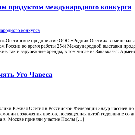
м продуктом международного конкурса
го-Осетинское предприятие ООО «Родник Осетии» за минеральн
ом России во время работы 25-й Международной выставки продо
кие, так и зарубежные бренды, в том числе из Закавказья: Арм
ять Уго Чавеса
блики Южная Осетия в Российской Федерации Знаур Гассиев по
ремонии возложения цветов, посвященная пятой годовщине со дн
еса в Москве приняли участие Послы […]