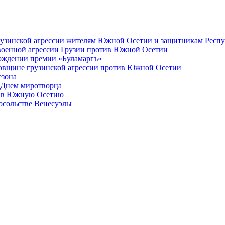
грузинской агрессии жителям Южной Осетии и защитникам Респ
 военной агрессии Грузии против Южной Осетии
арождении премии «Буламаргъ»
довщине грузинской агрессии против Южной Осетии
езона
 Днем миротворца
ил в Южную Осетию
Посольстве Венесуэлы