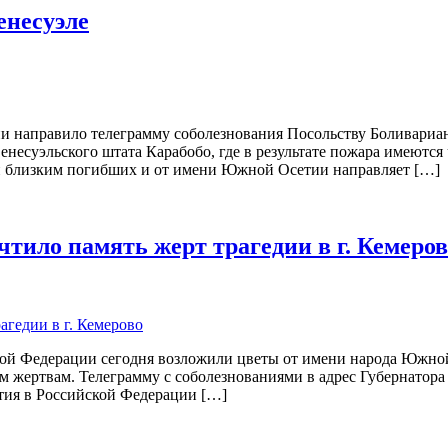
енесуэле
 направило телеграмму соболезнования Посольству Боливарианск
несуэльского штата Карабобо, где в результате пожара имеются
и близким погибших и от имени Южной Осетии направляет […]
тило память жерт трагедии в г. Кемеров
й Федерации сегодня возложили цветы от имени народа Южной 
им жертвам. Телеграмму с соболезнованиями в адрес Губернатор
ия в Российской Федерации […]