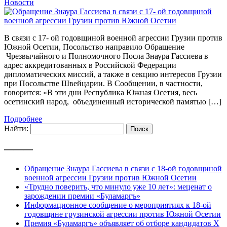
Новости
В связи с 17- ой годовщиной военной агрессии Грузии против
Южной Осетии, Посольство направило Обращение
Чрезвычайного и Полномочного Посла Знаура Гассиева в
адрес аккредитованных в Российской Федерации
дипломатических миссий, а также в секцию интересов Грузии
при Посольстве Швейцарии. В Сообщении, в частности,
говорится: «В эти дни Республика Южная Осетия, весь
осетинский народ, объединенный исторической памятью […]
Подробнее
Найти:
———
Обращение Знаура Гассиева в связи с 18-ой годовщиной
военной агрессии Грузии против Южной Осетии
«Трудно поверить, что минуло уже 10 лет»: меценат о
зарождении премии «Буламаргъ»
Информационное сообщение о мероприятиях к 18-ой
годовщине грузинской агрессии против Южной Осетии
Премия «Буламаргъ» объявляет об отборе кандидатов Х