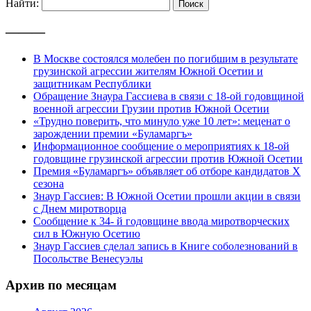
Найти:
———
В Москве состоялся молебен по погибшим в результате
грузинской агрессии жителям Южной Осетии и
защитникам Республики
Обращение Знаура Гассиева в связи с 18-ой годовщиной
военной агрессии Грузии против Южной Осетии
«Трудно поверить, что минуло уже 10 лет»: меценат о
зарождении премии «Буламаргъ»
Информационное сообщение о мероприятиях к 18-ой
годовщине грузинской агрессии против Южной Осетии
Премия «Буламаргъ» объявляет об отборе кандидатов Х
сезона
Знаур Гассиев: В Южной Осетии прошли акции в связи
с Днем миротворца
Сообщение к 34- й годовщине ввода миротворческих
сил в Южную Осетию
Знаур Гассиев сделал запись в Книге соболезнований в
Посольстве Венесуэлы
Архив по месяцам