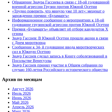
Обращение Знаура Гассиева в связи с 18-ой годовщиной
военной агрессии Грузии против Южной Осетии
«Трудно поверить, что минуло уже 10 лет»: меценат о
зарождении премии «Буламаргъ»
Информационное сообщение о мероприятиях к 18-ой
годовщине грузинской агрессии против Южной Осетии
Премия «Буламаргъ» объявляет об отборе кандидатов Х
сезона
Знаур Гассиев: В Южной Осетии прошли акции в связи
с Днем миротворца
Сообщение к 34- й годовщине ввода миротворческих
сил в Южную Осетию
Знаур Гассиев сделал запись в Книге соболезнований в
Посольстве Венесуэлы
Знаур Гассиев принял участие в Общем собрании по
случаю 160-летия Российского исторического общества
Архив по месяцам
Август 2026
Июль 2026
Июнь 2026
Май 2026
Апрель 2026
Март 2026