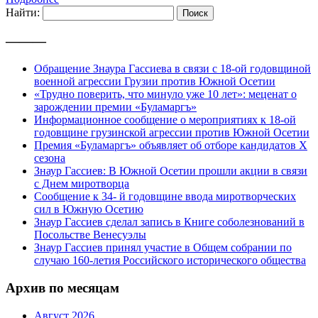
Найти:
———
Обращение Знаура Гассиева в связи с 18-ой годовщиной
военной агрессии Грузии против Южной Осетии
«Трудно поверить, что минуло уже 10 лет»: меценат о
зарождении премии «Буламаргъ»
Информационное сообщение о мероприятиях к 18-ой
годовщине грузинской агрессии против Южной Осетии
Премия «Буламаргъ» объявляет об отборе кандидатов Х
сезона
Знаур Гассиев: В Южной Осетии прошли акции в связи
с Днем миротворца
Сообщение к 34- й годовщине ввода миротворческих
сил в Южную Осетию
Знаур Гассиев сделал запись в Книге соболезнований в
Посольстве Венесуэлы
Знаур Гассиев принял участие в Общем собрании по
случаю 160-летия Российского исторического общества
Архив по месяцам
Август 2026