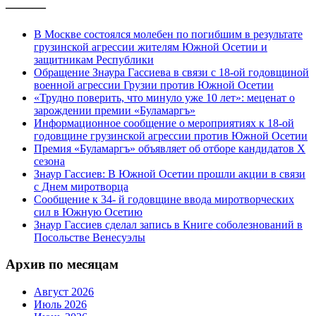
———
В Москве состоялся молебен по погибшим в результате
грузинской агрессии жителям Южной Осетии и
защитникам Республики
Обращение Знаура Гассиева в связи с 18-ой годовщиной
военной агрессии Грузии против Южной Осетии
«Трудно поверить, что минуло уже 10 лет»: меценат о
зарождении премии «Буламаргъ»
Информационное сообщение о мероприятиях к 18-ой
годовщине грузинской агрессии против Южной Осетии
Премия «Буламаргъ» объявляет об отборе кандидатов Х
сезона
Знаур Гассиев: В Южной Осетии прошли акции в связи
с Днем миротворца
Сообщение к 34- й годовщине ввода миротворческих
сил в Южную Осетию
Знаур Гассиев сделал запись в Книге соболезнований в
Посольстве Венесуэлы
Архив по месяцам
Август 2026
Июль 2026