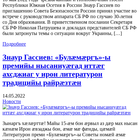
Республики Южная Осетия в России Знаур Гассиев по
приглашению Совета Безопасности России принял участие во
встрече с руководством аппарата СБ РФ по случаю 30-летия
со Дня образования. В приветственном послании Секретаря
СБ РФ Николая Патрушева и докладах представителей СБ РФ
были затронуты темы о ситуации вокруг Украины, […]
Подробнее
Знаур Гассиев: «Булæмæргъ»-ы
премийы нысаниуæгад иттæг
ахсджиаг у ирон литературон
традицийы райрæзтæн
14.05.2022
Новости
Зынаргъ хæлæрттæ! Майы 15-æм бон æрвыл аз дæр мах нысан
кæнæм Ирон æвзаджы бон, æмæ мæ фæнды, цæмæй
Литературон преми «Булæмæргъ»-ы Советы номæй æмæ