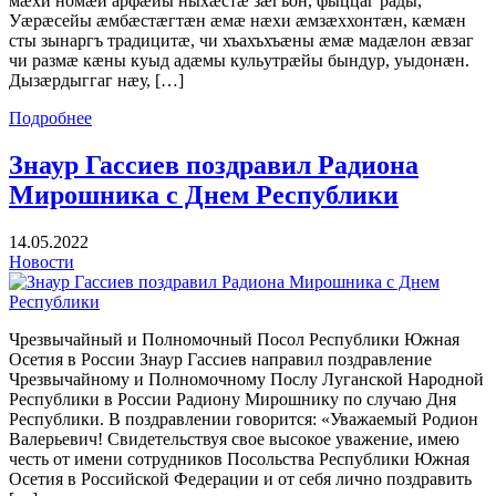
мæхи номæй арфæйы ныхæстæ зæгъон, фыццаг рады,
Уæрæсейы æмбæстæгтæн æмæ нæхи æмзæххонтæн, кæмæн
сты зынаргъ традицитæ, чи хъахъхъæны æмæ мадæлон æвзаг
чи размæ кæны куыд адæмы кульутрæйы бындур, уыдонæн.
Дызæрдыггаг нæу, […]
Подробнее
Знаур Гассиев поздравил Радиона
Мирошника с Днем Республики
14.05.2022
Новости
Чрезвычайный и Полномочный Посол Республики Южная
Осетия в России Знаур Гассиев направил поздравление
Чрезвычайному и Полномочному Послу Луганской Народной
Республики в России Радиону Мирошнику по случаю Дня
Республики. В поздравлении говорится: «Уважаемый Родион
Валерьевич! Свидетельствуя свое высокое уважение, имею
честь от имени сотрудников Посольства Республики Южная
Осетия в Российской Федерации и от себя лично поздравить