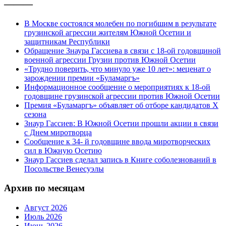
———
В Москве состоялся молебен по погибшим в результате
грузинской агрессии жителям Южной Осетии и
защитникам Республики
Обращение Знаура Гассиева в связи с 18-ой годовщиной
военной агрессии Грузии против Южной Осетии
«Трудно поверить, что минуло уже 10 лет»: меценат о
зарождении премии «Буламаргъ»
Информационное сообщение о мероприятиях к 18-ой
годовщине грузинской агрессии против Южной Осетии
Премия «Буламаргъ» объявляет об отборе кандидатов Х
сезона
Знаур Гассиев: В Южной Осетии прошли акции в связи
с Днем миротворца
Сообщение к 34- й годовщине ввода миротворческих
сил в Южную Осетию
Знаур Гассиев сделал запись в Книге соболезнований в
Посольстве Венесуэлы
Архив по месяцам
Август 2026
Июль 2026
Июнь 2026