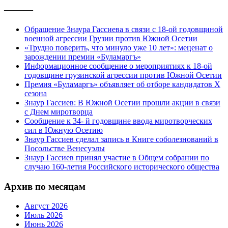
———
Обращение Знаура Гассиева в связи с 18-ой годовщиной
военной агрессии Грузии против Южной Осетии
«Трудно поверить, что минуло уже 10 лет»: меценат о
зарождении премии «Буламаргъ»
Информационное сообщение о мероприятиях к 18-ой
годовщине грузинской агрессии против Южной Осетии
Премия «Буламаргъ» объявляет об отборе кандидатов Х
сезона
Знаур Гассиев: В Южной Осетии прошли акции в связи
с Днем миротворца
Сообщение к 34- й годовщине ввода миротворческих
сил в Южную Осетию
Знаур Гассиев сделал запись в Книге соболезнований в
Посольстве Венесуэлы
Знаур Гассиев принял участие в Общем собрании по
случаю 160-летия Российского исторического общества
Архив по месяцам
Август 2026
Июль 2026
Июнь 2026