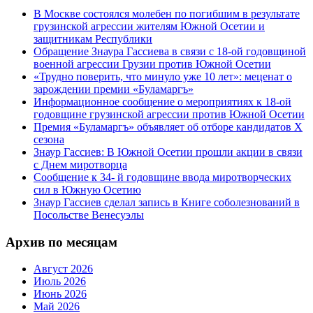
В Москве состоялся молебен по погибшим в результате
грузинской агрессии жителям Южной Осетии и
защитникам Республики
Обращение Знаура Гассиева в связи с 18-ой годовщиной
военной агрессии Грузии против Южной Осетии
«Трудно поверить, что минуло уже 10 лет»: меценат о
зарождении премии «Буламаргъ»
Информационное сообщение о мероприятиях к 18-ой
годовщине грузинской агрессии против Южной Осетии
Премия «Буламаргъ» объявляет об отборе кандидатов Х
сезона
Знаур Гассиев: В Южной Осетии прошли акции в связи
с Днем миротворца
Сообщение к 34- й годовщине ввода миротворческих
сил в Южную Осетию
Знаур Гассиев сделал запись в Книге соболезнований в
Посольстве Венесуэлы
Архив по месяцам
Август 2026
Июль 2026
Июнь 2026
Май 2026