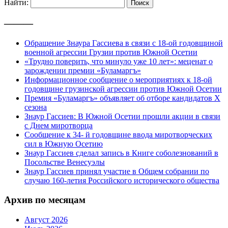
Найти:
———
Обращение Знаура Гассиева в связи с 18-ой годовщиной
военной агрессии Грузии против Южной Осетии
«Трудно поверить, что минуло уже 10 лет»: меценат о
зарождении премии «Буламаргъ»
Информационное сообщение о мероприятиях к 18-ой
годовщине грузинской агрессии против Южной Осетии
Премия «Буламаргъ» объявляет об отборе кандидатов Х
сезона
Знаур Гассиев: В Южной Осетии прошли акции в связи
с Днем миротворца
Сообщение к 34- й годовщине ввода миротворческих
сил в Южную Осетию
Знаур Гассиев сделал запись в Книге соболезнований в
Посольстве Венесуэлы
Знаур Гассиев принял участие в Общем собрании по
случаю 160-летия Российского исторического общества
Архив по месяцам
Август 2026