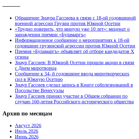
———
Обращение Знаура Гассиева в связи с 18-ой годовщиной
военной агрессии Грузии против Южной Осетии
«Трудно поверить, что минуло уже 10 лет»: меценат о
зарождении премии «Буламаргъ»
Информационное сообщение о мероприятиях к 18-ой
годовщине грузинской агрессии против Южной Осетии
Премия «Буламаргъ» объявляет об отборе кандидатов Х
сезона
Знаур Гассиев: В Южной Осетии прошли акции в связи
с Днем миротворца
Сообщение к 34- й годовщине ввода миротворческих
сил в Южную Осетию
Знаур Гассиев сделал запись в Книге соболезнований в
Посольстве Венесуэлы
Знаур Гассиев принял участие в Общем собрании по
случаю 160-летия Российского исторического общества
Архив по месяцам
Август 2026
Июль 2026
Июнь 2026