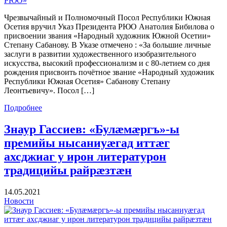
Чрезвычайный и Полномочный Посол Республики Южная
Осетия вручил Указ Президента РЮО Анатолия Бибилова о
присвоении звания «Народный художник Южной Осетии»
Степану Сабанову. В Указе отмечено : «За большие личные
заслуги в развитии художественного изобразительного
искусства, высокий профессионализм и с 80-летием со дня
рождения присвоить почётное звание «Народный художник
Республики Южная Осетия» Сабанову Степану
Леонтьевичу». Посол […]
Подробнее
Знаур Гассиев: «Булæмæргъ»-ы
премийы нысаниуæгад иттæг
ахсджиаг у ирон литературон
традицийы райрæзтæн
14.05.2021
Новости