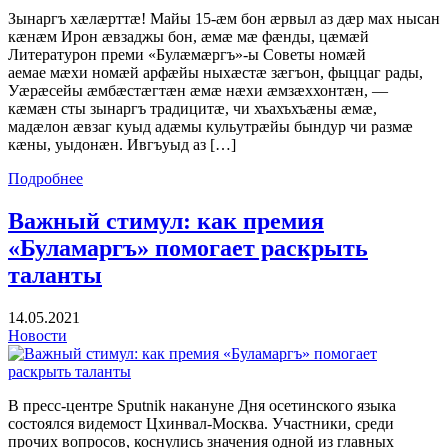
Зынаргъ хæлæрттæ! Майы 15-æм бон æрвыл аз дæр мах нысан
кæнæм Ирон æвзаджы бон, æмæ мæ фæнды, цæмæй
Литературон преми «Булæмæргъ»-ы Советы номæй
аемае мæхи номæй арфæйы ныхæстæ зæгъон, фыццаг рады,
Уæрæсейы æмбæстæгтæн æмæ нæхи æмзæххонтæн, —
кæмæн сты зынаргъ традицитæ, чи хъахъхъæны æмæ,
мадæлон æвзаг куыд адæмы кульутрæйы бындур чи размæ
кæны, уыдонæн. Ивгъуыд аз […]
Подробнее
Важный стимул: как премия
«Буламаргъ» помогает раскрыть
таланты
14.05.2021
Новости
В пресс-центре Sputnik накануне Дня осетинского языка
состоялся видемост Цхинвал-Москва. Участники, среди
прочих вопросов, коснулись значения одной из главных