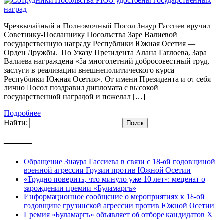
Чрезвычайный и Полномочный Посол Знаур Гассиев вручил
Советнику-Посланнику Посольства Заре Валиевой
государственную награду Республики Южная Осетия —
Орден Дружбы. По Указу Президента Алана Гаглоева, Зара
Валиева награждена «За многолетний добросовестный труд,
заслуги в реализации внешнеполитического курса
Республики Южная Осетия». От имени Президента и от себя
лично Посол поздравил дипломата с высокой
государственной наградой и пожелал […]
Подробнее
Найти:
———
Обращение Знаура Гассиева в связи с 18-ой годовщиной
военной агрессии Грузии против Южной Осетии
«Трудно поверить, что минуло уже 10 лет»: меценат о
зарождении премии «Буламаргъ»
Информационное сообщение о мероприятиях к 18-ой
годовщине грузинской агрессии против Южной Осетии
Премия «Буламаргъ» объявляет об отборе кандидатов Х