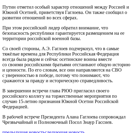
Путин отметил особый характер отношений между Россией и
Южной Осетией, приветствуя Гаглоева. Он также сообщил о
развитии отношений во всех сферах.
При этом российский лидер обратил внимание, что
безопасность республики гарантируется размещением на ее
территории российской военной базы.
Со своей стороны, А.Э. Гаглоев подчеркнул, что в самые
тяжёлые времена для Республики Российская Федерация
всегда была рядом и сейчас осетинские воины вместе
со своими российскими братьями отстаивают общую историю
и ценности. По его словам, все они направляются на СВО
с уверенностью в победе, потому что понимают, что
сражаются за правду и историческую справедливость.
В завершении встречи глава РЮО пригласил своего
российского коллегу на торжественные мероприятия по
случаю 15-летию признания Южной Осетии Российской
Федерацией.
В рабочей встрече Президента Алана Гаглоева сопровождал
Чрезвычайный и Полномочный Посол Знаур Гассиев.
предыдущая новость
следующая новость