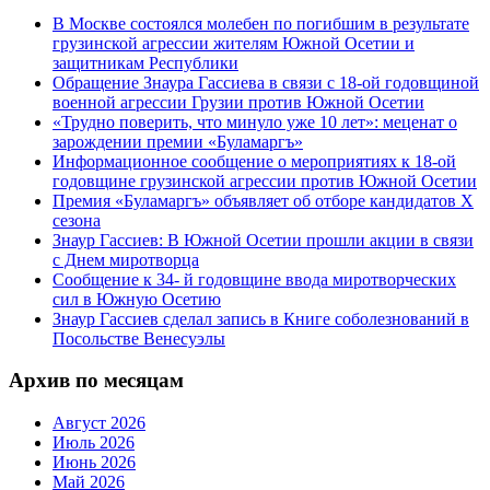
В Москве состоялся молебен по погибшим в результате
грузинской агрессии жителям Южной Осетии и
защитникам Республики
Обращение Знаура Гассиева в связи с 18-ой годовщиной
военной агрессии Грузии против Южной Осетии
«Трудно поверить, что минуло уже 10 лет»: меценат о
зарождении премии «Буламаргъ»
Информационное сообщение о мероприятиях к 18-ой
годовщине грузинской агрессии против Южной Осетии
Премия «Буламаргъ» объявляет об отборе кандидатов Х
сезона
Знаур Гассиев: В Южной Осетии прошли акции в связи
с Днем миротворца
Сообщение к 34- й годовщине ввода миротворческих
сил в Южную Осетию
Знаур Гассиев сделал запись в Книге соболезнований в
Посольстве Венесуэлы
Архив по месяцам
Август 2026
Июль 2026
Июнь 2026
Май 2026