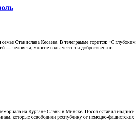
роль
емье Станислава Кесаева. В телеграмме горится: «С глубоким
ей — человека, многие годы честно и добросовестно
емориала на Кургане Славы в Минске. Посол оставил надпись
оинам, которые освободили республику от немецко-фашистских