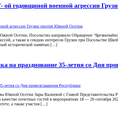
17- ой годовщиной военной агрессии Гру
в Южной Осетии, Посольство направило Обращение Чрезвычайног
сий, а также в секцию интересов Грузии при Посольстве Швейц
нный исторической памятью […]
ка на празднование 35-летия со Дня пр
тва Южной Осетии Зары Валиевой с Главой Представительства 
ачестве почетных гостей в мероприятиях 18 — 20 сентября 2025
тете, а также участия […]