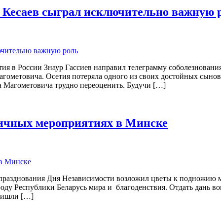
в Кесаев сыграл исключительно важную 
в России Знаур Гассиев направил телеграмму соболезнования с
агометовича. Осетия потеряла одного из своих достойных сынов
а Магометовича трудно переоценить. Будучи […]
ничных мероприятиях в Минске
празднования Дня Независимости возложил цветы к подножию м
оду Республики Беларусь мира и благоденствия. Отдать дань в
ришли […]