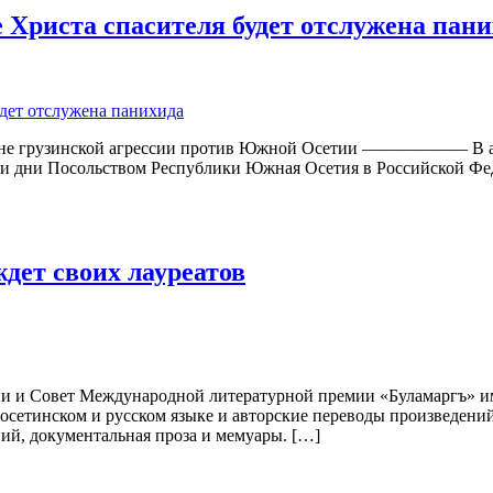
е Христа спасителя будет отслужена пан
ине грузинской агрессии против Южной Осетии —————— В авгу
ти дни Посольством Республики Южная Осетия в Российской Фед
дет своих лауреатов
и Совет Международной литературной премии «Буламаргъ» имеют
осетинском и русском языке и авторские переводы произведени
ний, документальная проза и мемуары. […]