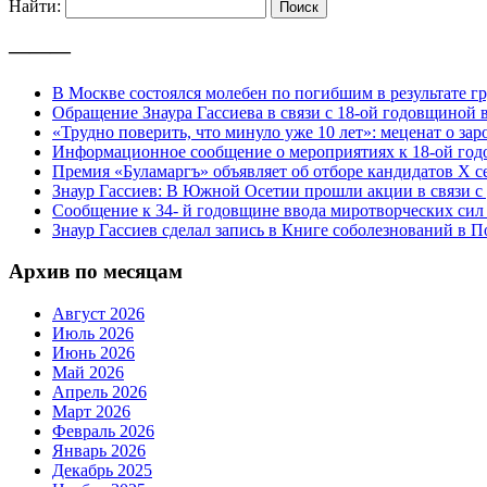
Найти:
———
В Москве состоялся молебен по погибшим в результате 
Обращение Знаура Гассиева в связи с 18-ой годовщиной
«Трудно поверить, что минуло уже 10 лет»: меценат о з
Информационное сообщение о мероприятиях к 18-ой го
Премия «Буламаргъ» объявляет об отборе кандидатов Х с
Знаур Гассиев: В Южной Осетии прошли акции в связи с
Сообщение к 34- й годовщине ввода миротворческих с
Знаур Гассиев сделал запись в Книге соболезнований в 
Архив по месяцам
Август 2026
Июль 2026
Июнь 2026
Май 2026
Апрель 2026
Март 2026
Февраль 2026
Январь 2026
Декабрь 2025