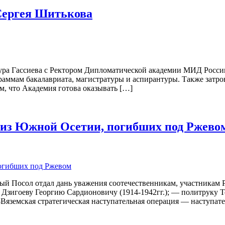
 Сергея Шитькова
аура Гассиева с Ректором Дипломатической академии МИД Росс
раммам бакалавриата, магистратуры и аспирантуры. Также зат
, что Академия готова оказывать […]
в из Южной Осетии, погибших под Ржево
ый Посол отдал дань уважения соотечественникам, участникам 
зигоеву Георгию Сардионовичу (1914-1942гг.); — политруку Те
-Вяземская стратегическая наступательная операция — наступат