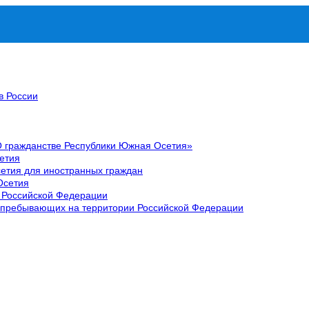
в России
О гражданстве Республики Южная Осетия»
етия
етия для иностранных граждан
Осетия
 Российской Федерации
 пребывающих на территории Российской Федерации