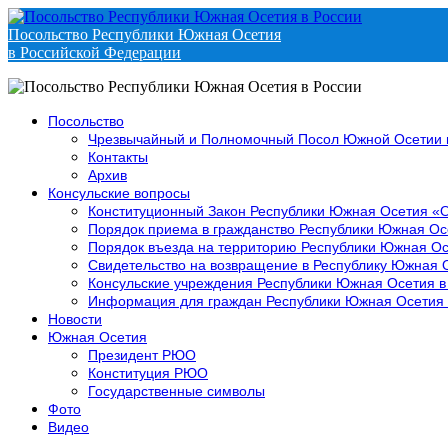
Посольство Республики Южная Осетия
в Российской Федерации
Посольство
Чрезвычайный и Полномочный Посол Южной Осетии 
Контакты
Архив
Консульские вопросы
Конституционный Закон Республики Южная Осетия «
Порядок приема в гражданство Республики Южная Ос
Порядок въезда на территорию Республики Южная Ос
Свидетельство на возвращение в Республику Южная 
Консульские учреждения Республики Южная Осетия в
Информация для граждан Республики Южная Осетия
Новости
Южная Осетия
Президент РЮО
Конституция РЮО
Государственные символы
Фото
Видео