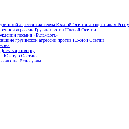
грузинской агрессии жителям Южной Осетии и защитникам Респ
 военной агрессии Грузии против Южной Осетии
арождении премии «Буламаргъ»
довщине грузинской агрессии против Южной Осетии
езона
 Днем миротворца
ил в Южную Осетию
Посольстве Венесуэлы