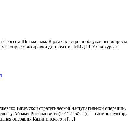
ии Сергеем Шитьковым. В рамках встречи обсуждены вопросы
ронут вопрос стажировки дипломатов МИД РЮО на курсах
м
Ржевско-Вяземской стратегической наступательной операции,
дееву Абраму Ростомовичу (1915-1942гг.); — санинструктору
ельная операция Калининского и […]