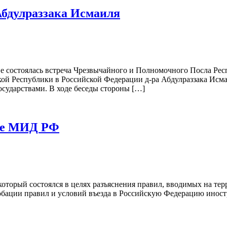
Абдулраззака Исмаиля
е состоялась встреча Чрезвычайного и Полномочного Посла Ре
ой Республики в Российской Федерации д-ра Абдулраззака Исма
осударствами. В ходе беседы стороны […]
нге МИД РФ
торый состоялся в целях разъяснения правил, вводимых на тер
обации правил и условий въезда в Российскую Федерацию иност