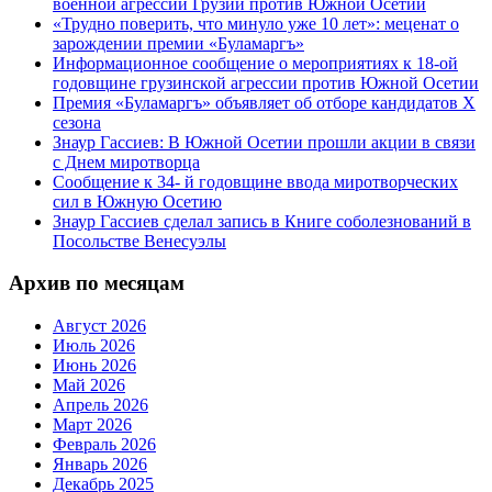
военной агрессии Грузии против Южной Осетии
«Трудно поверить, что минуло уже 10 лет»: меценат о
зарождении премии «Буламаргъ»
Информационное сообщение о мероприятиях к 18-ой
годовщине грузинской агрессии против Южной Осетии
Премия «Буламаргъ» объявляет об отборе кандидатов Х
сезона
Знаур Гассиев: В Южной Осетии прошли акции в связи
с Днем миротворца
Сообщение к 34- й годовщине ввода миротворческих
сил в Южную Осетию
Знаур Гассиев сделал запись в Книге соболезнований в
Посольстве Венесуэлы
Архив по месяцам
Август 2026
Июль 2026
Июнь 2026
Май 2026
Апрель 2026
Март 2026
Февраль 2026
Январь 2026
Декабрь 2025