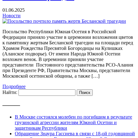
01.06.2025
Новости
Посольство Республики Южная Осетия в Российской
Федерации приняло участие в церемонии возложения цветов
к памятнику жертвам Бесланской трагедии на площади перед
Храмом Рождества Пресвятой Богородицы на Кулишках
(Аланское подворье). От имени Народа Южной Осетии
возложен венок. В церемонии приняли участие
представители Постоянного представительства РСО-Алания
при Президенте РФ, Правительства Москвы, представители
Московской осетинской общины, а также […]
Подробнее
Найти:
———
В Москве состоялся молебен по погибшим в результате
грузинской агрессии жителям Южной Осетии и
защитникам Республики
Обращение Знаура Гассиева в связи с 18-ой годовщиной