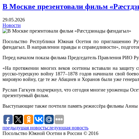
В Москве презентовали фильм «Рӕстд
29.05.2026
Новости
Посольство Республики Южная Осетия по приглашению Ру
фӕндагыл. В направлении правды и справедливости»,
подгото
Перед началом показа фильма Председатель Правления РИО
Ру
«На протяжении многих веков осетины вставали на защиту с
русско-турецкую войну 1877–1878 годов начинали свой бое
мировую войну, где те же Абациев и Хоранов были уже генера
Руслан Гагкуев подчеркнул, что сегодня многие уроженцы Осе
презентуемый фильм.
Выступающие также почтили память режиссёра фильмы
Анны 
предыдущая новость
следующая новость
Посольство Южной Осетии в России © 2016