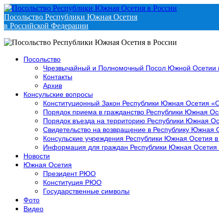
Посольство Республики Южная Осетия
в Российской Федерации
Посольство
Чрезвычайный и Полномочный Посол Южной Осетии 
Контакты
Архив
Консульские вопросы
Конституционный Закон Республики Южная Осетия «
Порядок приема в гражданство Республики Южная Ос
Порядок въезда на территорию Республики Южная Ос
Свидетельство на возвращение в Республику Южная 
Консульские учреждения Республики Южная Осетия в
Информация для граждан Республики Южная Осетия
Новости
Южная Осетия
Президент РЮО
Конституция РЮО
Государственные символы
Фото
Видео