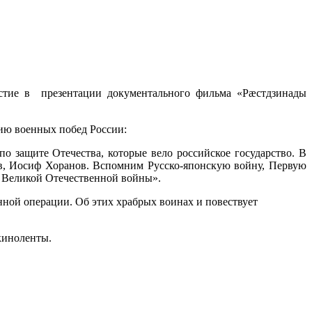
стие в
презентации
документального фильма «Рӕстдзинады
ию военных побед России:
 защите Отечества, которые вело российское государство. В
в, Иосиф Хоранов. Вспомним Русско-японскую войну, Первую
ы Великой Отечественной войны».
ной операции. Об этих храбрых воинах и повествует
киноленты.