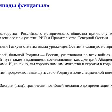
зинады фӕндагыл»
ководства
Российского исторического общества приняло уча
вленного при участии РИО и Правительства Северной Осетии.
слан Гагкуев
отметил вклад уроженцев Осетии в славную истор
воей большой Родины — России, участвовали во всех войнах по
вой путь такие выдающиеся военачальники как Дмитрий Абацие
лами. И, конечно, мы хорошо помним мужество и героизм в год
тии продолжают защищать свою Родину в зоне специальной воен
Захарян (Тыц)
, трагически погибшей незадолго до презентации 