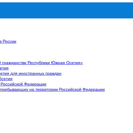
в России
О гражданстве Республики Южная Осетия»
етия
етия для иностранных граждан
Осетия
 Российской Федерации
 пребывающих на территории Российской Федерации