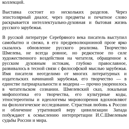
коллекций.
Выставка состоит из нескольких разделов. Через
эпистолярный диалог, через предметы и печатное слово
раскрывается интеллектуально-духовная и бытовая жизнь
русского зарубежья.
В русской литературе Серебряного века писатель выступил
самобытно и свежо, в его предреволюционной прозе ярко
сказалось обновление русского реализма. Творчество
Шмелева, не всегда ровное, но редкостное по силе
художественного воздействия на читателя, обращенное к
русским духовным истокам, глубоко православное,
развивалось в тесной связи с философской мыслью зарубежья.
Имя писателя неотделимо от многих литературных и
издательских начинаний зарубежья, его творчество — в
единстве патриархальности и модерна — прочно укоренилось
в читательском сознании. Шмелевский сказ, локальная
мифопоэтика его творчества, его культурные коды,
этностереотипы и идеологемы мировоззрения вдохновляют
на филологическое исследование. Страстная любовь к России
и обличение утратившей веру цивилизации Запада
побуждают к осмыслению интерпретации И.С.Шмелевым
судьбы России и мира.