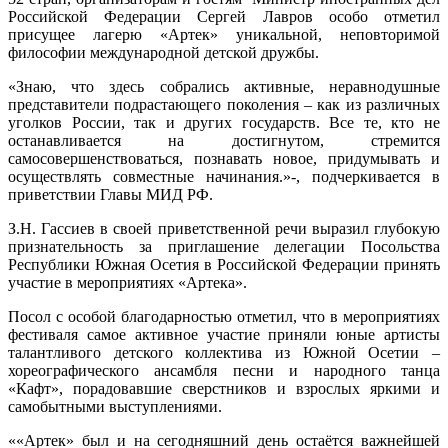
Российской Федерации Сергей Лавров особо отметил
присущее лагерю «Артек» уникальной, неповторимой
философии международной детской дружбы.
«Знаю, что здесь собрались активные, неравнодушные
представители подрастающего поколения – как из различных
уголков России, так и других государств. Все те, кто не
останавливается на достигнутом, стремится
самосовершенствоваться, познавать новое, придумывать и
осуществлять совместные начинания.»-, подчеркивается в
приветствии Главы МИД РФ.
З.Н. Гассиев в своей приветственной речи выразил глубокую
признательность за приглашение делегации Посольства
Республики Южная Осетия в Российской Федерации принять
участие в мероприятиях «Артека».
Посол с особой благодарностью отметил, что в мероприятиях
фестиваля самое активное участие приняли юные артисты
талантливого детского коллектива из Южной Осетии –
хореографического ансамбля песни и народного танца
«Кафт», порадовавшие сверстников и взрослых яркими и
самобытными выступлениями.
««Артек» был и на сегодняшний день остаётся важнейшей