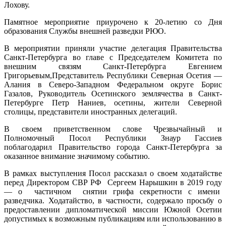
Лохову.
Памятное мероприятие приурочено к 20-летию со Дня
образования Службы внешней разведки РЮО.
В мероприятии приняли участие делегация
Правительства
Санкт-Петербурга во главе с Председателем Комитета по
внешним связям Санкт-Петербурга
Евгением
Григорьевым,
Представитель Республики Северная Осетия —
Алания в Северо-Западном Федеральном округе
Борис
Газалов, Руководитель Осетинского землячества в Санкт-
Петербурге Петр Наниев, осетины, жители Северной
столицы, представители иностранных делегаций.
В своем приветственном слове Чрезвычайный и
Полномочный Посол Республики Знаур Гассиев
поблагодарил Правительство города Санкт-Петербурга за
оказанное внимание значимому событию.
В рамках выступления Посол рассказал о своем ходатайстве
перед Директором СВР РФ
Сергеем Нарышкин в 2019 году
—
о частичном снятии грифа секретности с имени
разведчика. Ходатайство, в частности, содержало просьбу о
предоставлении дипломатической миссии Южной Осетии
допустимых к возможным публикациям или использованию в