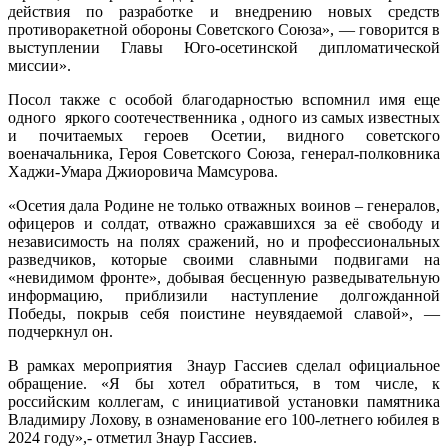
действия по разработке и внедрению новых средств
противоракетной обороны Советского Союза», — говорится в
выступлении Главы Юго-осетинской дипломатической
миссии».
Посол также с особой благодарностью вспомнил имя еще
одного
яркого соотечественника , одного из самых известных
и почитаемых героев Осетии, видного советского
военачальника, Героя Советского Союза, генерал-полковника
Хаджи-Умара Джиоровича Мамсурова.
«Осетия дала Родине не только отважных воинов – генералов,
офицеров и солдат, отважно сражавшихся за её свободу и
независимость на полях сражений, но и профессиональных
разведчиков, которые своими славными подвигами на
«невидимом фронте», добывая бесценную разведывательную
информацию, приблизили наступление долгожданной
Победы, покрыв себя поистине неувядаемой славой», —
подчеркнул он.
В рамках мероприятия
Знаур Гассиев сделал официальное
обращение. «Я бы хотел обратиться, в том числе, к
российским коллегам, с инициативой установки памятника
Владимиру Лохову, в ознаменование его 100-летнего юбилея в
2024 году»,- отметил Знаур Гассиев.