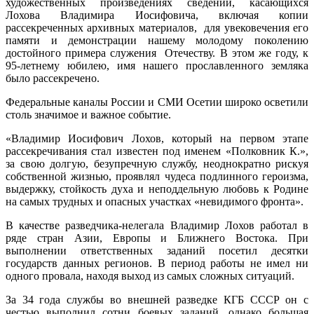
художественных произведениях сведений, касающихся
Лохова Владимира Иосифовича, включая копии
рассекреченных архивных материалов, для увековечения его
памяти и демонстрации нашему молодому поколению
достойного примера служения Отечеству. В этом же году, к
95-летнему юбилею, имя нашего прославленного земляка
было рассекречено.
Федеральные каналы России и СМИ Осетии широко осветили
столь значимое и важное событие.
«Владимир Иосифович Лохов, который на первом этапе
рассекречивания стал известен под именем «Полковник К.»,
за свою долгую, безупречную службу, неоднократно рискуя
собственной жизнью, проявлял чудеса подлинного героизма,
выдержку, стойкость духа и неподдельную любовь к Родине
на самых трудных и опасных участках «невидимого фронта».
В качестве разведчика-нелегала Владимир Лохов работал в
ряде стран Азии, Европы и Ближнего Востока. При
выполнении ответственных заданий посетил десятки
государств данных регионов. В период работы не имел ни
одного провала, находя выход из самых сложных ситуаций.
За 34 года службы во внешней разведке КГБ СССР он с
честью выполнил сотни боевых заданий, однако большая