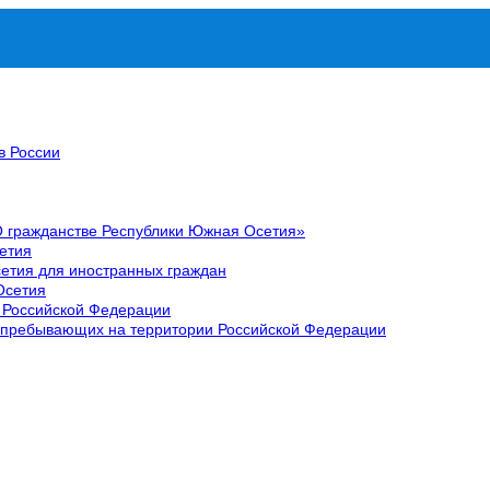
в России
О гражданстве Республики Южная Осетия»
етия
етия для иностранных граждан
Осетия
 Российской Федерации
 пребывающих на территории Российской Федерации