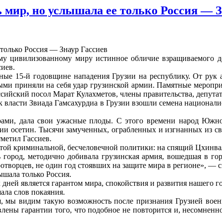
мир, но услышала ее только Россия — З
му цивилизованному миру истинное обличие взращиваемого до
иев.
ые 15-й годовщине нападения Грузии на республику. От рук а
выми приняли на себя удар грузинской армии. Памятные мероп
ссийский посол Марат Кулахметов, члены правительства, депута
к власти Звиада Гамсахурдиа в Грузии взошли семена национали
рами, дала свои ужасные плоды. С этого времени народ Южно
ии осетин. Тысячи замученных, ограбленных и изгнанных из св
метил Гассиев.
 этой криминальной, бесчеловечной политики: на спящий Цхинва
город, методично добивала грузинская армия, вошедшая в го
творцев, не один год стоявших на защите мира в регионе», — с
ышала только Россия.
 дней является гарантом мира, спокойствия и развития нашего г
ала слов покаяния.
я, мы видим такую возможность после признания Грузией воен
лены гарантии того, что подобное не повторится и, несомнен