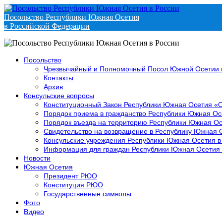
Посольство Республики Южная Осетия
в Российской Федерации
Посольство
Чрезвычайный и Полномочный Посол Южной Осетии 
Контакты
Архив
Консульские вопросы
Конституционный Закон Республики Южная Осетия «
Порядок приема в гражданство Республики Южная Ос
Порядок въезда на территорию Республики Южная Ос
Свидетельство на возвращение в Республику Южная 
Консульские учреждения Республики Южная Осетия в
Информация для граждан Республики Южная Осетия
Новости
Южная Осетия
Президент РЮО
Конституция РЮО
Государственные символы
Фото
Видео