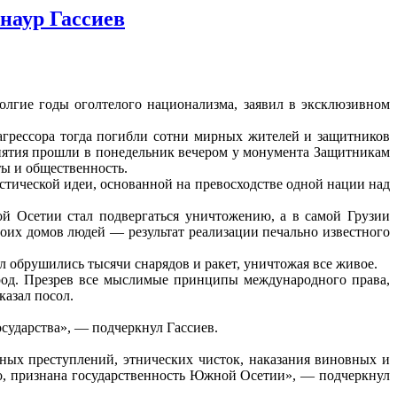
наур Гассиев
лгие годы оголтелого национализма, заявил в эксклюзивном
грессора тогда погибли сотни мирных жителей и защитников
риятия прошли в понедельник вечером у монумента Защитникам
ты и общественность.
стической идеи, основанной на превосходстве одной нации над
й Осетии стал подвергаться уничтожению, а в самой Грузии
оих домов людей — результат реализации печально известного
л обрушились тысячи снарядов и ракет, уничтожая все живое.
род. Презрев все мыслимые принципы международного права,
казал посол.
осударства», — подчеркнул Гассиев.
ных преступлений, этнических чисток, наказания виновных и
но, признана государственность Южной Осетии», — подчеркнул