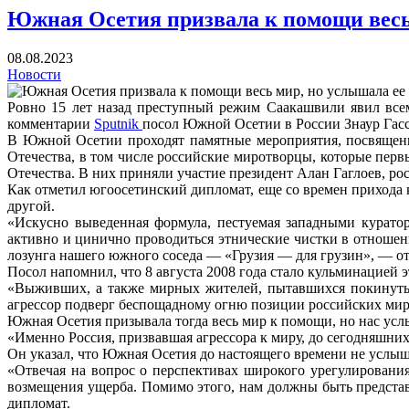
Южная Осетия призвала к помощи весь 
08.08.2023
Новости
Ровно 15 лет назад преступный режим Саакашвили явил все
комментарии
Sputnik
посол Южной Осетии в России Знаур Гасс
В Южной Осетии проходят памятные мероприятия, посвященн
Отечества, в том числе российские миротворцы, которые пер
Отечества. В них приняли участие президент Алан Гаглоев, ро
Как отметил югоосетинский дипломат, еще со времен прихода 
другой.
«Искусно выведенная формула, пестуемая западными курато
активно и цинично проводиться этнические чистки в отношен
лозунга нашего южного соседа — «Грузия — для грузин», — от
Посол напомнил, что 8 августа 2008 года стало кульминацией
«Выживших, а также мирных жителей, пытавшихся покинуть 
агрессор подверг беспощадному огню позиции российских миро
Южная Осетия призывала тогда весь мир к помощи, но нас усл
«Именно Россия, призвавшая агрессора к миру, до сегодняшних
Он указал, что Южная Осетия до настоящего времени не услыш
«Отвечая на вопрос о перспективах широкого урегулировани
возмещения ущерба. Помимо этого, нам должны быть представ
дипломат.