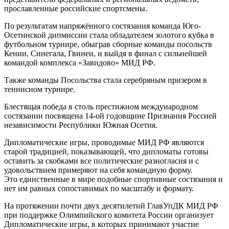
прославленные российские спортсмены.
По результатам напряжённого состязания команда Юго-
Осетинской дипмиссии стала обладателем золотого кубка в
футбольном турнире, обыграв сборные команды посольств
Кении, Синегала, Гвинеи, и выйдя в финал с сильнейшей
командой комплекса «Завидово» МИД РФ.
Также команды Посольства стала серебряным призером в
теннисном турнире.
Блестящая победа в столь престижном международном
состязании посвящена 14-ой годовщине Признания Россией
независимости Республики Южная Осетия.
Дипломатические игры, проводимые МИД РФ являются
старой традицией, показывающей, что дипломаты готовы
оставить за скобками все политические разногласия и с
удовольствием примеряют на себя командную форму.
Это единственные в мире подобные спортивные состязания и
нет им равных сопоставимых по масштабу и формату.
На протяжении почти двух десятилетий ГлавУпДК МИД РФ
при поддержке Олимпийского комитета России организует
Дипломатические игры, в которых принимают участие