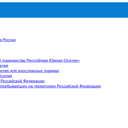
в России
О гражданстве Республики Южная Осетия»
етия
етия для иностранных граждан
Осетия
 Российской Федерации
 пребывающих на территории Российской Федерации