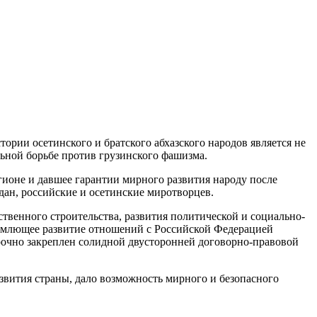
тории осетинского и братского абхазского народов является не
ьной борьбе против грузинского фашизма.
гионе и давшее гарантии мирного развития народу после
ан, российские и осетинские миротворцев.
твенного строительства, развития политической и социально-
ъемлющее развитие отношений с Российской Федерацией
рочно закреплен солидной двусторонней договорно-правовой
вития страны, дало возможность мирного и безопасного