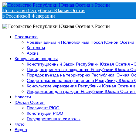
Посольство Республики Южная Осетия
в Российской Федерации
Посольство
Чрезвычайный и Полномочный Посол Южной Осетии 
Контакты
Архив
Консульские вопросы
Конституционный Закон Республики Южная Осетия «
Порядок приема в гражданство Республики Южная Ос
Порядок въезда на территорию Республики Южная Ос
Свидетельство на возвращение в Республику Южная 
Консульские учреждения Республики Южная Осетия в
Информация для граждан Республики Южная Осетия
Новости
Южная Осетия
Президент РЮО
Конституция РЮО
Государственные символы
Фото
Видео