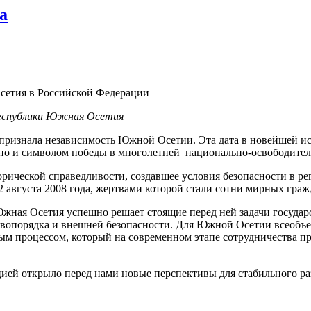
а
етия в Российской Федерации
еспублики Южная Осетия
я признала независимость Южной Осетии. Эта дата в новейшей ис
 но и символом победы в многолетней национально-освободител
рической справедливости, создавшее условия безопасности в ре
вгуста 2008 года, жертвами которой стали сотни мирных гражд
жная Осетия успешно решает стоящие перед ней задачи государс
равопорядка и внешней безопасности. Для Южной Осетии всеоб
м процессом, который на современном этапе сотрудничества п
й открыло перед нами новые перспективы для стабильного раз