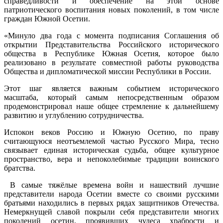
справедливости и обеспечение на этой основе
патриотического воспитания новых поколений, в том числе
граждан Южной Осетии.
«Минуло два года с момента подписания Соглашения об
открытии Представительства Российского исторического
общества в Республике Южная Осетия, которое было
реализовано в результате совместной работы руководства
Общества и дипломатической миссии Республики в России.
Этот шаг является важным событием исторического
масштаба, который самым непосредственным образом
продемонстрировал наше общее стремление к дальнейшему
развитию и углублению сотрудничества.
Испокон веков Россию и Южную Осетию, по праву
считающуюся неотъемлемой частью Русского Мира, тесно
связывает единая историческая судьба, общее культурное
пространство, вера и непоколебимые традиции воинского
братства.
В самые тяжёлые времена войн и нашествий лучшие
представители народа Осетии вместе со своими русскими
братьями находились в первых рядах защитников Отечества.
Немеркнущей славой покрыли себя представители многих
поколений осетин, проявивших чудеса храбрости и