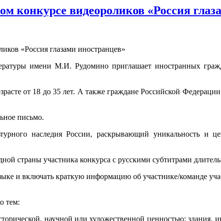
ом конкурсе видеороликов «Россия глаз
тературы имени М.И. Рудомино приглашает иностранных граж
расте от 18 до 35 лет. А также граждане Российской Федерации о
ьное письмо.
ьтурного наследия России, раскрывающий уникальность и цен
ной страны участника конкурса c русскими субтитрами длительн
зыке и включать краткую информацию об участнике/команде уча
о тем:
сторической, научной или художественной ценностью: здания, 