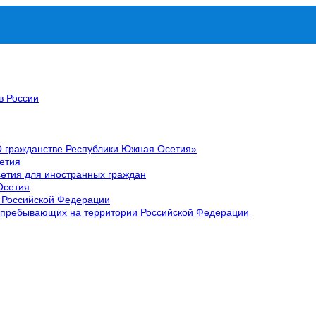
в России
О гражданстве Республики Южная Осетия»
етия
етия для иностранных граждан
Осетия
 Российской Федерации
 пребывающих на территории Российской Федерации