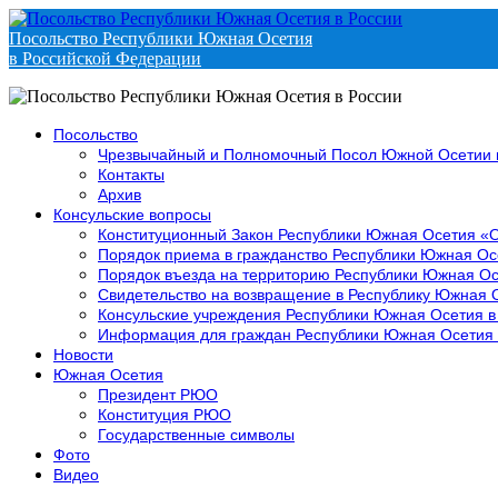
Посольство Республики Южная Осетия
в Российской Федерации
Посольство
Чрезвычайный и Полномочный Посол Южной Осетии 
Контакты
Архив
Консульские вопросы
Конституционный Закон Республики Южная Осетия «
Порядок приема в гражданство Республики Южная Ос
Порядок въезда на территорию Республики Южная Ос
Свидетельство на возвращение в Республику Южная 
Консульские учреждения Республики Южная Осетия в
Информация для граждан Республики Южная Осетия
Новости
Южная Осетия
Президент РЮО
Конституция РЮО
Государственные символы
Фото
Видео