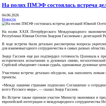
На полях ПМЭФ состоялась встреча де
04.06.2026
Новости
На полях XXIX Петербургского Международного экономичес
Республики Южная Осетия Знауром Гассиевым с делегацией Ре
В ходе встречи были детально рассмотрены вопросы укрепл
для взаимовыгодного сотрудничества в самых разных областях.
Знаур Гассиев еще раз подтвердил готовность Цхинвала к п
исторических испытаниях и духовных связях, югоосетински
Сербской объединяет схожая судьба, одинаковые духовные цен
Участники встречи детально обсудили, как наполнить новым
проекты.
«Между нашими странами подписано Соглашение о сотрудниче
всего Русского мира», — сказал Знаур Гассиев.
Во Встрече также приняли участие Министр экономики и пре
европейской интеграции и международного сотрудничества Не