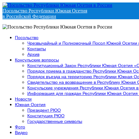
Посольство Республики Южная Осетия
в Российской Федерации
Посольство
Чрезвычайный и Полномочный Посол Южной Осетии 
Контакты
Архив
Консульские вопросы
Конституционный Закон Республики Южная Осетия «
Порядок приема в гражданство Республики Южная Ос
Порядок въезда на территорию Республики Южная Ос
Свидетельство на возвращение в Республику Южная 
Консульские учреждения Республики Южная Осетия в
Информация для граждан Республики Южная Осетия
Новости
Южная Осетия
Президент РЮО
Конституция РЮО
Государственные символы
Фото
Видео