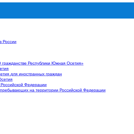
в России
О гражданстве Республики Южная Осетия»
етия
етия для иностранных граждан
Осетия
 Российской Федерации
 пребывающих на территории Российской Федерации