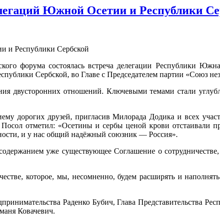
легаций Южной Осетии и Республики Се
кого форума состоялась встреча делегации Республики Юж
спублики Сербской, во Главе с Председателем партии «Союз н
ения двусторонних отношений. Ключевыми темами стали углубл
риему дорогих друзей, пригласив Милорада Додика и всех учас
й Посол отметил: «Осетины и сербы ценой крови отстаивали 
ности, и у нас общий надёжный союзник — Россия».
 содержанием уже существующее Соглашение о сотрудничестве,
стве, которое, мы, несомненно, будем расширять и наполнять
дпринимательства Раденко Бубич, Глава Представительства Рес
маня Ковачевич.