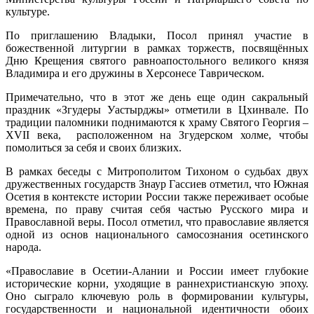
культуре.
По приглашению Владыки, Посол принял участие в
божественной литургии в рамках торжеств, посвящённых
Дню Крещения святого равноапостольного великого князя
Владимира и его дружины в Херсонесе Таврическом.
Примечательно, что в этот же день еще один сакральный
праздник «Згудеры Уастырджы» отметили в Цхинвале. По
традиции паломники поднимаются к храму Святого Георгия –
XVII века, расположенном на Згудерском холме, чтобы
помолиться за себя и своих близких.
В рамках беседы с Митрополитом Тихоном о судьбах двух
дружественных государств Знаур Гассиев отметил, что Южная
Осетия в контексте истории России также переживает особые
времена, по праву считая себя частью Русского мира и
Православной веры. Посол отметил, что православие является
одной из основ национального самосознания осетинского
народа.
«Православие в Осетии-Алании и России имеет глубокие
исторические корни, уходящие в раннехристианскую эпоху.
Оно сыграло ключевую роль в формировании культуры,
государственности и национальной идентичности обоих