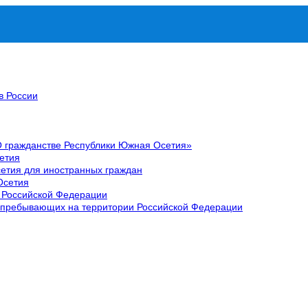
в России
О гражданстве Республики Южная Осетия»
етия
етия для иностранных граждан
Осетия
 Российской Федерации
 пребывающих на территории Российской Федерации