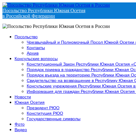
Посольство Республики Южная Осетия
в Российской Федерации
Посольство
Чрезвычайный и Полномочный Посол Южной Осетии 
Контакты
Архив
Консульские вопросы
Конституционный Закон Республики Южная Осетия «
Порядок приема в гражданство Республики Южная Ос
Порядок въезда на территорию Республики Южная Ос
Свидетельство на возвращение в Республику Южная 
Консульские учреждения Республики Южная Осетия в
Информация для граждан Республики Южная Осетия
Новости
Южная Осетия
Президент РЮО
Конституция РЮО
Государственные символы
Фото
Видео