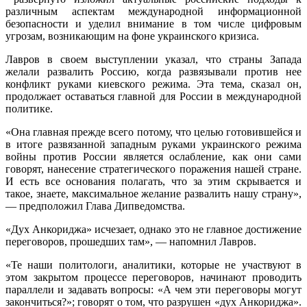
различным аспектам международной информационной
безопасности и уделил внимание в том числе цифровым
угрозам, возникающим на фоне украинского кризиса.
Лавров в своем выступлении указал, что страны Запада
желали развалить Россию, когда развязывали против нее
конфликт руками киевского режима. Эта тема, сказал он,
продолжает оставаться главной для России в международной
политике.
«Она главная прежде всего потому, что целью готовившейся и
в итоге развязанной западным руками украинского режима
войны против России является ослабление, как они сами
говорят, нанесение стратегического поражения нашей стране.
И есть все основания полагать, что за этим скрывается и
такое, знаете, максимальное желание развалить нашу страну»,
— предположил Глава Дипведомства.
«Дух Анкориджа» исчезает, однако это не главное достижение
переговоров, прошедших там», — напомнил Лавров.
«Те наши политологи, аналитики, которые не участвуют в
этом закрытом процессе переговоров, начинают проводить
параллели и задавать вопросы: «А чем эти переговоры могут
закончиться?»; говорят о том, что разрушен «дух Анкориджа».