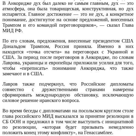
В Анкоридже дух был далеко не самым главным, дух — это
атмосфера, она была товарищеская, конструктивная, но дух
испаряется. Главное достижение — это не дух, а конкретное
понимание, достигнутое на основе предложений, внесенных
Трампом и его командой переговорщиков», — сказал Глава
МИД РФ.
По его словам, предложения, внесенные президентом США
Дональдом Трампом, Россия приняла. Именно в них
находится «точка отсчета» на переговорах с Украиной и
США. За период после переговоров в Анкоридже, по словам
Лаврова, украинцы и европейцы приложили усилия для того,
чтобы «переписать» понимание Анкориджа, что также
замечают и в США.
Лавров также подчеркнул, что Российские дипломаты
совместно с дружественными странами намерены
сформировать международную обстановку, исключающую
силовое решение иранского вопроса.
Во время беседы с дипломатами на посольском круглом столе
глава российского МИД высказался за принятие резолюции в
СБ ООН и предложил в том числе выступить с инициативой
по резолюции, «которая будет призывать немедленно
положить конец этому конфликту», на Генассамблее.