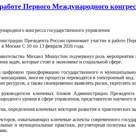
аботе Первого Международного конгрес
страции Президента России принимает участие в работе Перв
в Москве С 10 по 13 февраля 2026 года.
Правительства Михаил Мишустин подчеркнул роль мероприятия
я задач, которые стоят в экономике и социальной сфере.
л цифровую трансформацию государственного и муниципального
ганизациями, многие процессы переводятся в электронный вид. 
ние ресурсов, а также своевременно выявлять риски, укреплят
: руководители ключевых блоков Администрации Президента
родного уровня в сфере управления, представители научного и
ик, определения ключевых векторов развития и практических за
екторов, охватывающих ключевые аспекты современного государ
альные и муниципальные практики, регуляторная политика как
ами.