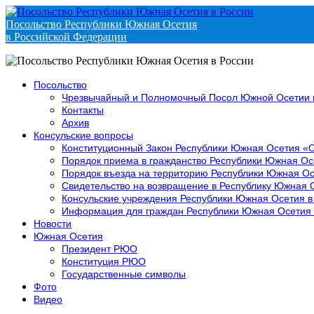
Посольство Республики Южная Осетия
в Российской Федерации
Посольство
Чрезвычайный и Полномочный Посол Южной Осетии 
Контакты
Архив
Консульские вопросы
Конституционный Закон Республики Южная Осетия «
Порядок приема в гражданство Республики Южная Ос
Порядок въезда на территорию Республики Южная Ос
Свидетельство на возвращение в Республику Южная 
Консульские учреждения Республики Южная Осетия в
Информация для граждан Республики Южная Осетия
Новости
Южная Осетия
Президент РЮО
Конституция РЮО
Государственные символы
Фото
Видео