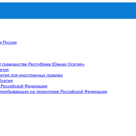
в России
О гражданстве Республики Южная Осетия»
етия
етия для иностранных граждан
Осетия
 Российской Федерации
 пребывающих на территории Российской Федерации