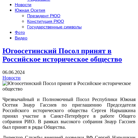
Новости
Южная Осетия
Президент РЮО
Конституция РЮО
Государственные символы
Фото
Видео
Югоосетинский Посол принят в
Российское историческое общество
06.06.2024
Новости
Чрезвычайный и Полномочный Посол Республики Южная
Осетия
Знаур
Гассиев
по приглашению
Председателя
Российского исторического общества
Сергея
Нарышкина
принял
участие
в Санкт-Петербурге
в работе
Общего
собрания
РИО
.
В рамках высокого собрания
Знаур
Гассиев
был принят в ряды Общества.
Директор Службы внешней разведки РФ Сергей Нарышкин