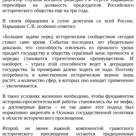
переизбран на должность председателя Российского
историче
ского общества еще на три года.
В
своем обращении к
сотне
делегатам
со всей России
,
Нарышкин
С.В.
особенно отметил
:
«Большие задачи перед историческим сообществом сегодня
ставит само время. События последних лет убедительно
доказали, что способность извлекать из прошлого уроки
придаёт государству и обществу серьёзный запас прочности и
нередко становится стратегическим преимуществом. И
наоборот, – утрата этой способности ведет к деградации
государства. За примерами далеко ходить не надо. Поэтому
потребность в качественном историческом знании лишь
растёт, а количество сфер, в которых оно находит применение
– увеличивается.
В таких условиях жизненно необходимо, чтобы фундаментом
историко-просветительской работы становились бы не мифы,
а достоверные факты – не так давно этот подход был
нормативно закреплён в Основах государственной политики
в области исторического просвещения.
Второй, не менее важной компонентой грамотного
исторического просвещения остаются традиционные