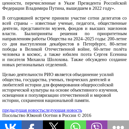
ценности, перечисленные в Указе Президента Российской
Федерации Владимира Путина, вышедшем в 2022 году».
В сегодняшней встрече приняли
участие сотни делегатов со
всей страны – известные ученые, педагоги, общественные
деятели, представители музеев, ф
ондов и высших эшелонов
власти. Были
приняты решения по приоритетным
направлениям раб
оты Общества на 2024–2025 годы
:
200-летие
со дня выступления декабристов в Петербурге, 80-летие
победы в Великой Отечественной войне, 60-летие полёта
человека в космос, а также юбилеи поэта Сергея Есенина
и писателя Михаила Шолохова.
Также
о
бсуждено создание
новых региональных отделений
.
Целью деятельности РИО является объединение усилий
общества, государства, ученых, творческих деятелей и
любителей истории для
формирования общероссийской
исторической культуры на основе объективного изучения,
освещения и популяризации отечественной и мировой
истории, сохранения национальной памяти.
предыдущая новость
следующая новость
Посольство Южной Осетии в России © 2016