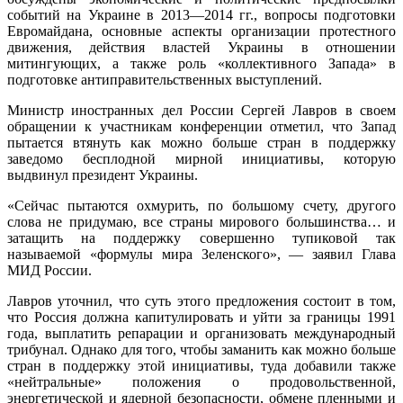
событий на Украине в 2013—2014 гг., вопросы подготовки
Евромайдана, основные аспекты организации протестного
движения, действия властей Украины в отношении
митингующих, а также роль «коллективного Запада» в
подготовке антиправительственных выступлений.
Министр иностранных дел России Сергей Лавров в своем
обращении к участникам конференции отметил, что Запад
пытается втянуть как можно больше стран в поддержку
заведомо бесплодной мирной инициативы, которую
выдвинул президент Украины.
«Сейчас пытаются охмурить, по большому счету, другого
слова не придумаю, все страны мирового большинства… и
затащить на поддержку совершенно тупиковой так
называемой «формулы мира Зеленского», — заявил Глава
МИД России.
Лавров уточнил, что суть этого предложения состоит в том,
что Россия должна капитулировать и уйти за границы 1991
года, выплатить репарации и организовать международный
трибунал. Однако для того, чтобы заманить как можно больше
стран в поддержку этой инициативы, туда добавили также
«нейтральные» положения о продовольственной,
энергетической и ядерной безопасности, обмене пленными и