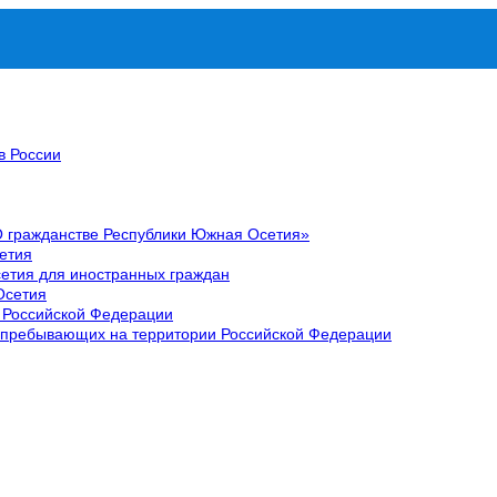
в России
О гражданстве Республики Южная Осетия»
етия
етия для иностранных граждан
Осетия
 Российской Федерации
 пребывающих на территории Российской Федерации