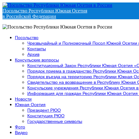
Посольство Республики Южная Осетия
в Российской Федерации
Посольство
Чрезвычайный и Полномочный Посол Южной Осетии 
Контакты
Архив
Консульские вопросы
Конституционный Закон Республики Южная Осетия «
Порядок приема в гражданство Республики Южная Ос
Порядок въезда на территорию Республики Южная Ос
Свидетельство на возвращение в Республику Южная 
Консульские учреждения Республики Южная Осетия в
Информация для граждан Республики Южная Осетия
Новости
Южная Осетия
Президент РЮО
Конституция РЮО
Государственные символы
Фото
Видео