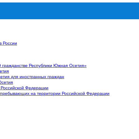
в России
О гражданстве Республики Южная Осетия»
етия
етия для иностранных граждан
Осетия
 Российской Федерации
 пребывающих на территории Российской Федерации