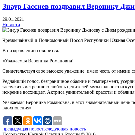
Знаур Гассиев поздравил Веронику Джи
29.01.2021
Новости
Чрезвычайный и Полномочный Посол Республики Южная Осети
В поздравлении говорится:
«Уважаемая Вероника Романовна!
Свидетельствуя свое высокое уважение, имею честь от имени 
Редчайший голос, безграничное обаяние и темперамент, усерди
заслужить искреннюю любовь ценителей музыкального искусств
искренне восхищает. Актриса удивительной красоты и обаяния
Уважаемая Вероника Романовна, в этот знаменательный день п
вдохновения»
предыдущая новость
следующая новость
Посольство Южной Осетии в России © 2016