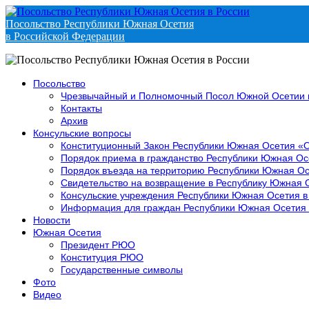
Посольство Республики Южная Осетия
в Российской Федерации
Посольство
Чрезвычайный и Полномочный Посол Южной Осетии 
Контакты
Архив
Консульские вопросы
Конституционный Закон Республики Южная Осетия «
Порядок приема в гражданство Республики Южная Ос
Порядок въезда на территорию Республики Южная Ос
Свидетельство на возвращение в Республику Южная 
Консульские учреждения Республики Южная Осетия в
Информация для граждан Республики Южная Осетия
Новости
Южная Осетия
Президент РЮО
Конституция РЮО
Государственные символы
Фото
Видео