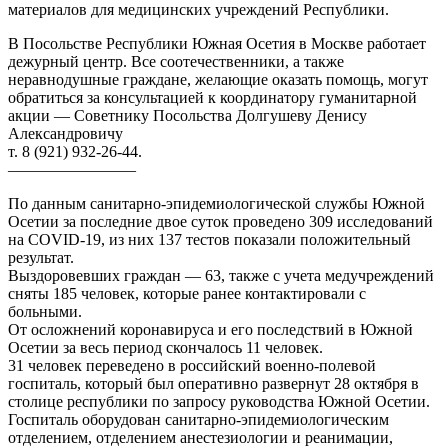
материалов для медицинских учреждений Республики.
В Посольстве Республики Южная Осетия в Москве работает
дежурный центр. Все соотечественники, а также
неравнодушные граждане, желающие оказать помощь, могут
обратиться за консультацией к координатору гуманитарной
акции — Советнику Посольства Долгушеву Денису
Александровичу
т. 8 (921) 932-26-44.
————————
По данным санитарно-эпидемиологической службы Южной
Осетии за последние двое суток проведено 309 исследований
на COVID-19, из них 137 тестов показали положительный
результат.
Выздоровевших граждан — 63, также с учета медучреждений
сняты 185 человек, которые ранее контактировали с
больными.
От осложнений коронавируса и его последствий в Южной
Осетии за весь период скончалось 11 человек.
31 человек переведено в российский военно-полевой
госпиталь, который был оперативно развернут 28 октября в
столице республики по запросу руководства Южной Осетии.
Госпиталь оборудован санитарно-эпидемиологическим
отделением, отделением анестезиологии и реанимации,