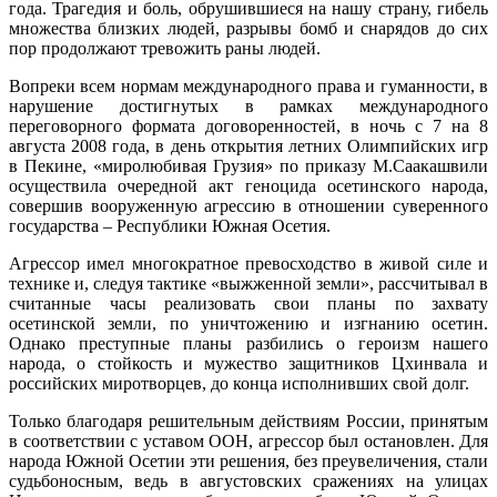
года. Трагедия и боль, обрушившиеся на нашу страну, гибель
множества близких людей, разрывы бомб и снарядов до сих
пор продолжают тревожить раны людей.
Вопреки всем нормам международного права и гуманности, в
нарушение достигнутых в рамках международного
переговорного формата договоренностей, в ночь с 7 на 8
августа 2008 года, в день открытия летних Олимпийских игр
в Пекине, «миролюбивая Грузия» по приказу М.Саакашвили
осуществила очередной акт геноцида осетинского народа,
совершив вооруженную агрессию в отношении суверенного
государства – Республики Южная Осетия.
Агрессор имел многократное превосходство в живой силе и
технике и, следуя тактике «выжженной земли», рассчитывал в
считанные часы реализовать свои планы по захвату
осетинской земли, по уничтожению и изгнанию осетин.
Однако преступные планы разбились о героизм нашего
народа, о стойкость и мужество защитников Цхинвала и
российских миротворцев, до конца исполнивших свой долг.
Только благодаря решительным действиям России, принятым
в соответствии с уставом ООН, агрессор был остановлен. Для
народа Южной Осетии эти решения, без преувеличения, стали
судьбоносным, ведь в августовских сражениях на улицах