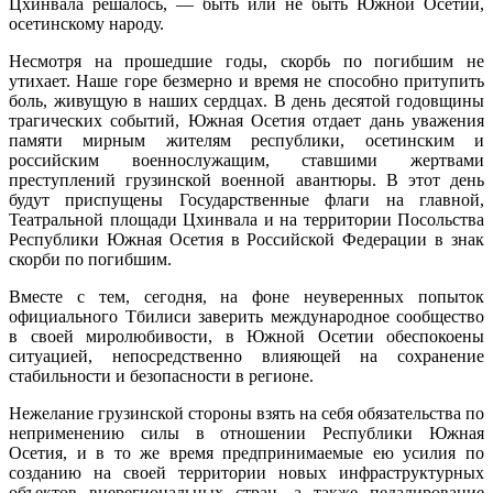
Цхинвала решалось, — быть или не быть Южной Осетии,
осетинскому народу.
Несмотря на прошедшие годы, скорбь по погибшим не
утихает. Наше горе безмерно и время не способно притупить
боль, живущую в наших сердцах. В день десятой годовщины
трагических событий, Южная Осетия отдает дань уважения
памяти мирным жителям республики, осетинским и
российским военнослужащим, ставшими жертвами
преступлений грузинской военной авантюры. В этот день
будут приспущены Государственные флаги на главной,
Театральной площади Цхинвала и на территории Посольства
Республики Южная Осетия в Российской Федерации в знак
скорби по погибшим.
Вместе с тем, сегодня, на фоне неуверенных попыток
официального Тбилиси заверить международное сообщество
в своей миролюбивости, в Южной Осетии обеспокоены
ситуацией, непосредственно влияющей на сохранение
стабильности и безопасности в регионе.
Нежелание грузинской стороны взять на себя обязательства по
неприменению силы в отношении Республики Южная
Осетия, и в то же время предпринимаемые ею усилия по
созданию на своей территории новых инфраструктурных
объектов внерегиональных стран, а также педалирование