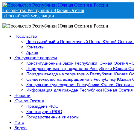
Посольство Республики Южная Осетия
в Российской Федерации
Посольство
Чрезвычайный и Полномочный Посол Южной Осетии 
Контакты
Архив
Консульские вопросы
Конституционный Закон Республики Южная Осетия «
Порядок приема в гражданство Республики Южная Ос
Порядок въезда на территорию Республики Южная Ос
Свидетельство на возвращение в Республику Южная 
Консульские учреждения Республики Южная Осетия в
Информация для граждан Республики Южная Осетия
Новости
Южная Осетия
Президент РЮО
Конституция РЮО
Государственные символы
Фото
Видео