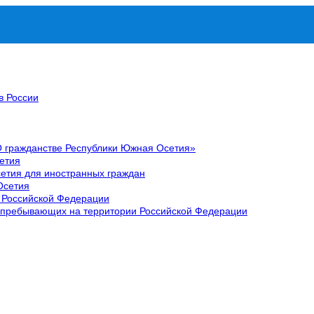
в России
О гражданстве Республики Южная Осетия»
етия
етия для иностранных граждан
Осетия
 Российской Федерации
 пребывающих на территории Российской Федерации