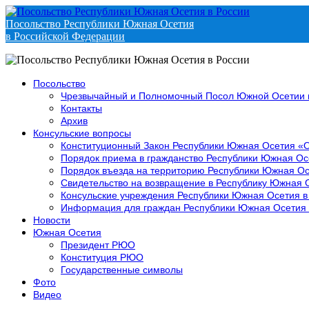
Посольство Республики Южная Осетия
в Российской Федерации
Посольство
Чрезвычайный и Полномочный Посол Южной Осетии 
Контакты
Архив
Консульские вопросы
Конституционный Закон Республики Южная Осетия «
Порядок приема в гражданство Республики Южная Ос
Порядок въезда на территорию Республики Южная Ос
Свидетельство на возвращение в Республику Южная 
Консульские учреждения Республики Южная Осетия в
Информация для граждан Республики Южная Осетия
Новости
Южная Осетия
Президент РЮО
Конституция РЮО
Государственные символы
Фото
Видео