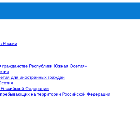
в России
О гражданстве Республики Южная Осетия»
етия
етия для иностранных граждан
Осетия
 Российской Федерации
 пребывающих на территории Российской Федерации