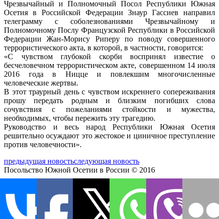
Чрезвычайный и Полномочный Посол Республики Южная
Осетия в Российской Федерации Знаур Гассиев направил
телеграмму с соболезнованиями Чрезвычайному и
Полномочному Послу Ф
ранцузской Республики в Российской
Федерации Жан-Морису Риперу по поводу совершенного
террористического акта, в которой, в частности, говорится:
«С чувством глубокой скорби воспринял известие о
бесчеловечном террористическом акте, совершенном 14 июля
2016 года в Ницце и повлекшим многочисленные
человеческие жертвы.
В этот траурный день с чувством искреннего сопереживания
прошу передать родным и близким погибших слова
сочувствия с пожеланиями стойкости и мужества,
необходимых, чтобы пережить эту трагедию.
Руководство и весь народ Республики Южная Осетия
решительно осуждают это жестокое и циничное преступление
против человечности».
предыдущая новость
следующая новость
Посольство Южной Осетии в России © 2016