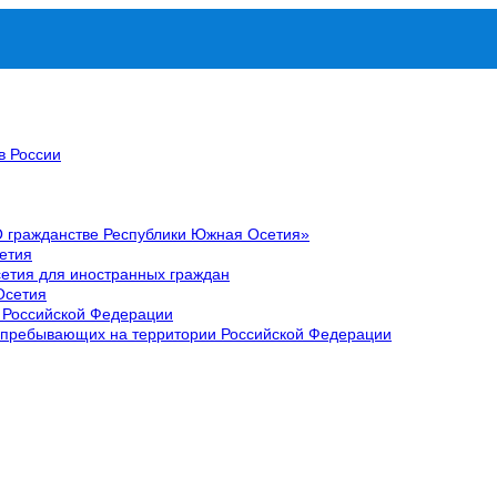
в России
О гражданстве Республики Южная Осетия»
етия
етия для иностранных граждан
Осетия
 Российской Федерации
 пребывающих на территории Российской Федерации