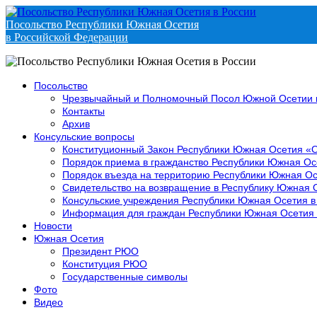
Посольство Республики Южная Осетия
в Российской Федерации
Посольство
Чрезвычайный и Полномочный Посол Южной Осетии 
Контакты
Архив
Консульские вопросы
Конституционный Закон Республики Южная Осетия «
Порядок приема в гражданство Республики Южная Ос
Порядок въезда на территорию Республики Южная Ос
Свидетельство на возвращение в Республику Южная 
Консульские учреждения Республики Южная Осетия в
Информация для граждан Республики Южная Осетия
Новости
Южная Осетия
Президент РЮО
Конституция РЮО
Государственные символы
Фото
Видео