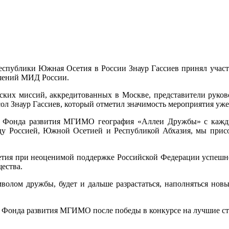
еспублики Южная Осетия в России Знаур Гассиев принял участ
шений МИД России.
ских миссий, аккредитованных в Москве, представители руко
л Знаур Гассиев, который отметил значимость мероприятия уже
 и Фонда развития МГИМО география «Аллеи Дружбы» с кажды
у Россией, Южной Осетией и Республикой Абхазия, мы присо
етия при неоценимой поддержке Российской Федерации успешно 
ества.
имволом дружбы, будет и дальше разрастаться, наполняться н
 Фонда развития МГИМО после победы в конкурсе на лучшие сту