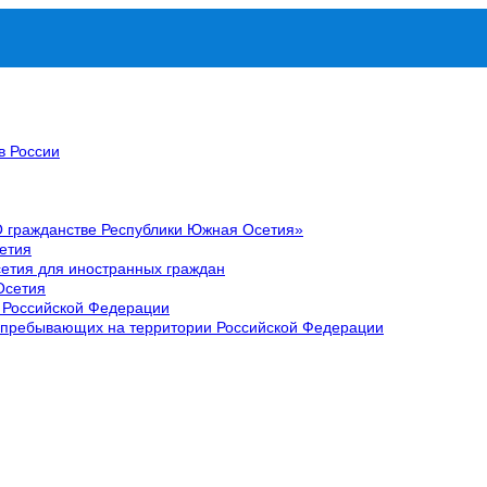
в России
О гражданстве Республики Южная Осетия»
етия
етия для иностранных граждан
Осетия
 Российской Федерации
 пребывающих на территории Российской Федерации