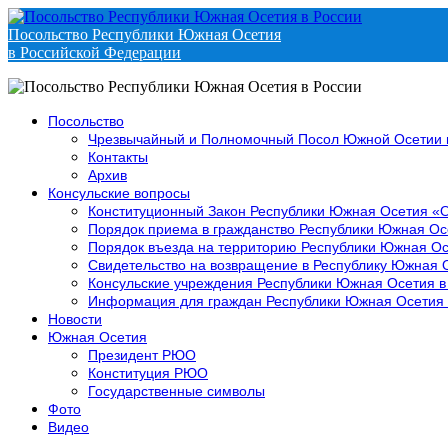
Посольство Республики Южная Осетия
в Российской Федерации
Посольство
Чрезвычайный и Полномочный Посол Южной Осетии 
Контакты
Архив
Консульские вопросы
Конституционный Закон Республики Южная Осетия «
Порядок приема в гражданство Республики Южная Ос
Порядок въезда на территорию Республики Южная Ос
Свидетельство на возвращение в Республику Южная 
Консульские учреждения Республики Южная Осетия в
Информация для граждан Республики Южная Осетия
Новости
Южная Осетия
Президент РЮО
Конституция РЮО
Государственные символы
Фото
Видео