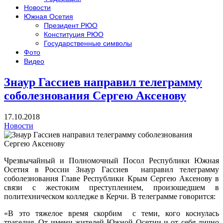
Новости
Южная Осетия
Президент РЮО
Конституция РЮО
Государственные символы
Фото
Видео
Знаур Гассиев направил телеграмму
соболезнования Сергею Аксенову
17.10.2018
Новости
Чрезвычайный и Полномочный Посол Республики Южная
Осетия в России Знаур Гассиев направил телеграмму
соболезнования Главе Республики Крым Сергею Аксенову в
связи с жестоким преступлением, произошедшем в
политехническом колледже в Керчи. В телеграмме говорится:
«В это тяжелое время скорбим с теми, кого коснулась
трагедия. От имени жителей Южной Осетии и от себя лично